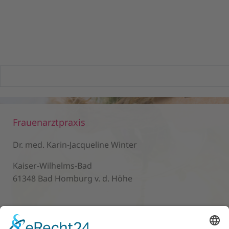
Frauenarztpraxis
Dr. med. Karin-Jacqueline Winter
Kaiser-Wilhelms-Bad
61348 Bad Homburg v. d. Höhe
Kontakt