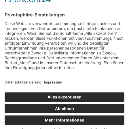
Telefon 06172 / 2 31 55
Telefax 06172 / 92 89 69
Für eine Terminvereinbarung
rufen Sie uns bitte an.
Die Praxis
Die individuelle Beratung und Behand­lung ist uns
sehr wichtig. Wir setzen dabei auf Kombi­na­tionen
aus moderner Schul­medizin, Natur­heil­verfahren,
traditio­neller Chine­sischer Medizin und Akupunktur.
© Copyright 2026. Dr. Karin-Jacqueline Winter
Kontakt
|
Impressum
|
Datenschutz